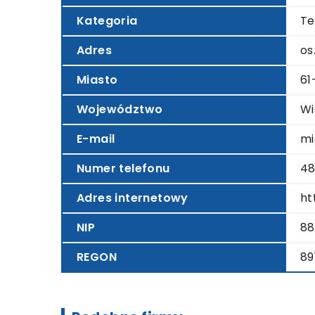
Kategoria
Te
Adres
os
Miasto
61
Województwo
Wi
E-mail
mi
Numer telefonu
48
Adres internetowy
ht
NIP
88
REGON
89