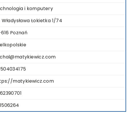
chnologia i komputery
. Władysława Łokietka 1/74
-616 Poznań
elkopolskie
chal@matykiewicz.com
504034175
tps://matykiewicz.com
62390701
1506264