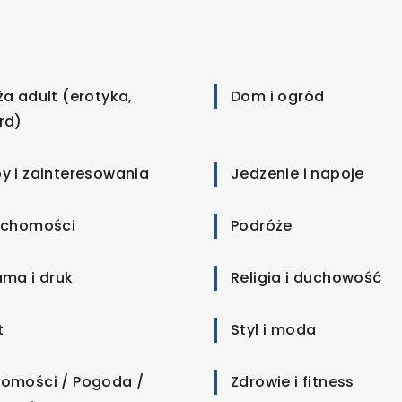
ża adult (erotyka,
Dom i ogród
rd)
y i zainteresowania
Jedzenie i napoje
uchomości
Podróże
ama i druk
Religia i duchowość
t
Styl i moda
omości / Pogoda /
Zdrowie i fitness