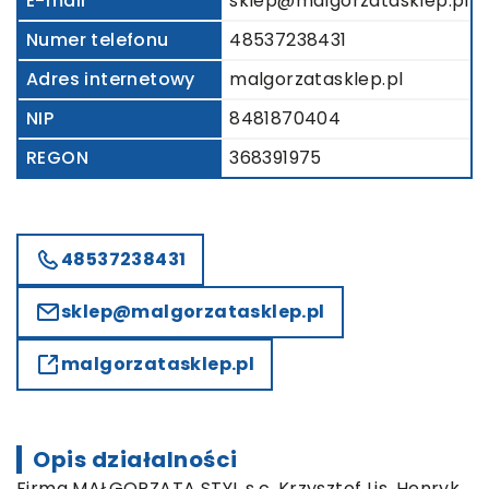
E-mail
sklep@malgorzatasklep.pl
Numer telefonu
48537238431
Adres internetowy
malgorzatasklep.pl
NIP
8481870404
REGON
368391975
48537238431
sklep@malgorzatasklep.pl
malgorzatasklep.pl
Opis działalności
Firma MAŁGORZATA STYL s.c. Krzysztof Lis, Henryk