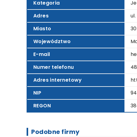
Kategoria
Je
Adres
ul
Miasto
30
Województwo
Ma
E-mail
he
Numer telefonu
48
Adres internetowy
ht
NIP
94
REGON
38
Podobne firmy