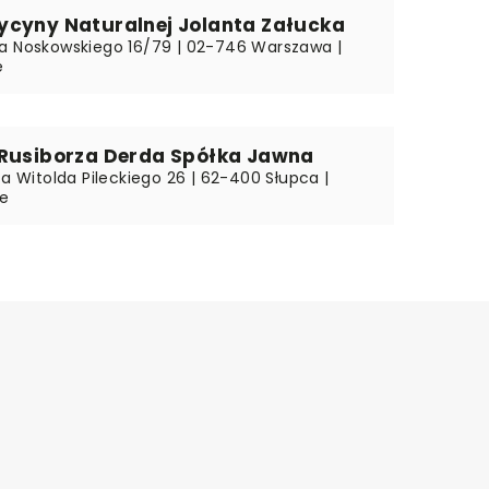
ycyny Naturalnej Jolanta Załucka
a Noskowskiego 16/79 | 02-746 Warszawa |
e
 Rusiborza Derda Spółka Jawna
za Witolda Pileckiego 26 | 62-400 Słupca |
ie