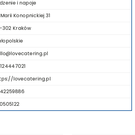
dzenie i napoje
. Marii Konopnickiej 31
-302 Kraków
łopolskie
llo@lovecatering.pl
124447021
tps://lovecatering.pl
42259886
0505122