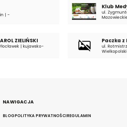
Klub Med
ul. Zygmunt
in | -
Mazowiecki
ROL ZIELIŃSKI
Paczka z
 Włocławek | kujawsko-
ul. Rotmistr
Wielkopolsk
NAWIGACJA
BLOG
POLITYKA PRYWATNOŚCI
REGULAMIN