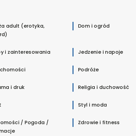
ża adult (erotyka,
Dom i ogród
rd)
y i zainteresowania
Jedzenie i napoje
uchomości
Podróże
ama i druk
Religia i duchowość
t
Styl i moda
omości / Pogoda /
Zdrowie i fitness
rmacje