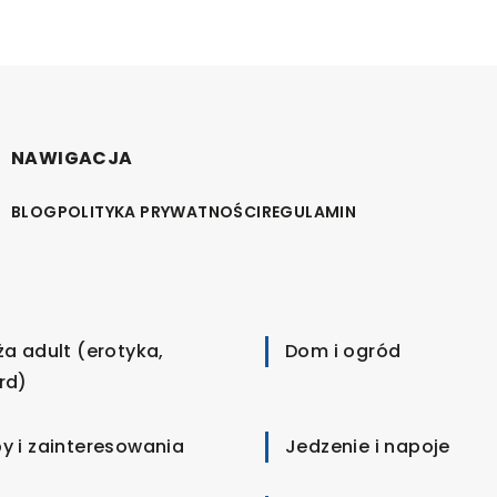
NAWIGACJA
BLOG
POLITYKA PRYWATNOŚCI
REGULAMIN
ża adult (erotyka,
Dom i ogród
rd)
y i zainteresowania
Jedzenie i napoje