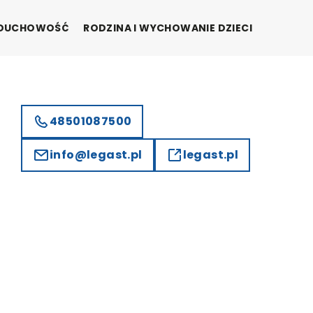
I DUCHOWOŚĆ
RODZINA I WYCHOWANIE DZIECI
48501087500
info@legast.pl
legast.pl