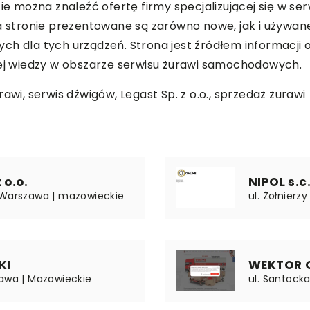
zie można znaleźć ofertę firmy specjalizującej się w se
tronie prezentowane są zarówno nowe, jak i używane 
h dla tych urządzeń. Strona jest źródłem informacji o f
nej wiedzy w obszarze serwisu żurawi samochodowych.
rawi, serwis dźwigów,
Legast Sp. z o.o.
, sprzedaż żurawi
 o.o.
NIPOL s.c
8 Warszawa | mazowieckie
ul. Żołnierz
KI
WEKTOR G
zawa | Mazowieckie
ul. Santock