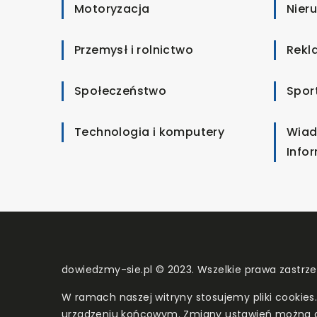
Motoryzacja
Nier
Przemysł i rolnictwo
Rekl
Społeczeństwo
Spor
Technologia i komputery
Wiad
Info
dowiedzmy-sie.pl © 2023. Wszelkie prawa zastrz
W ramach naszej witryny stosujemy pliki cookies
urządzeniu końcowym. Zmiany ustawień można 