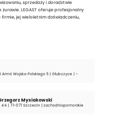
rwisowaniu, sprzedaży i doradztwie
żurawie. LEGAST oferuje profesjonalny
irmie, jej wieloletnim doświadczeniu,
.
y I Armii Wojska Polskiego 5 | Głubczyce | -
rzegorz Mysiakowski
a 44 | 71-071 Szczecin | zachodniopomorskie