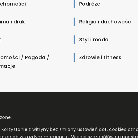
uchomości
Podróże
ama i druk
Religia i duchowość
t
Styl i moda
omości / Pogoda /
Zdrowie i fitness
rmacje
eżone.
. Korzystanie z witryny bez zmiany ustawień dot. cookies o
dokonać w każdym momencie. Więcej szczegółów na podstr