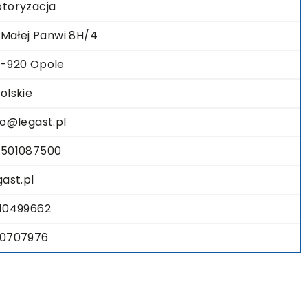
toryzacja
. Małej Panwi 8H/4
-920 Opole
olskie
fo@legast.pl
501087500
gast.pl
10499662
0707976