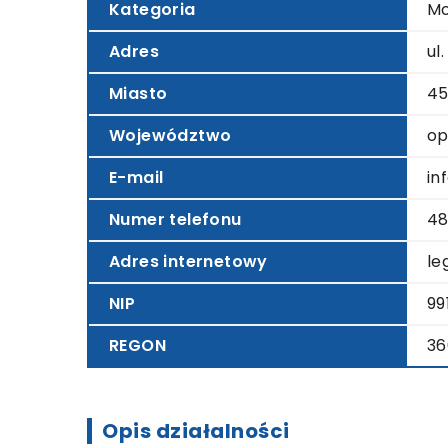
Kategoria
Mo
Adres
ul
Miasto
45
Województwo
op
E-mail
in
Numer telefonu
48
Adres internetowy
le
NIP
99
REGON
36
Opis działalności