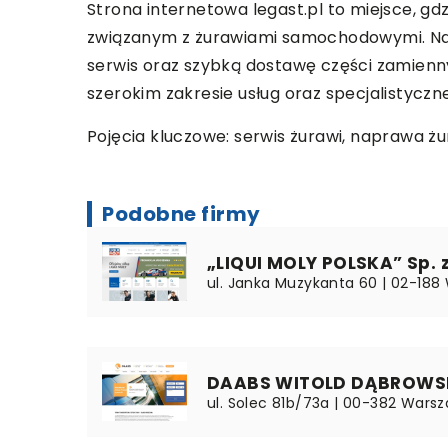
Strona internetowa legast.pl to miejsce, gd
związanym z żurawiami samochodowymi. Na s
serwis oraz szybką dostawę części zamiennyc
szerokim zakresie usług oraz specjalistycz
Pojęcia kluczowe: serwis żurawi, naprawa żu
Podobne firmy
„LIQUI MOLY POLSKA” Sp. z
ul. Janka Muzykanta 60 | 02-18
DAABS WITOLD DĄBROWS
ul. Solec 81b/73a | 00-382 Wars