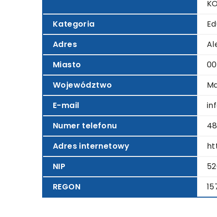
K
Kategoria
Ed
Adres
Al
Miasto
00
Województwo
Ma
E-mail
in
Numer telefonu
4
Adres internetowy
ht
NIP
52
REGON
15