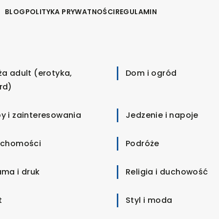
BLOG
POLITYKA PRYWATNOŚCI
REGULAMIN
ża adult (erotyka,
Dom i ogród
rd)
y i zainteresowania
Jedzenie i napoje
uchomości
Podróże
ama i druk
Religia i duchowość
t
Styl i moda