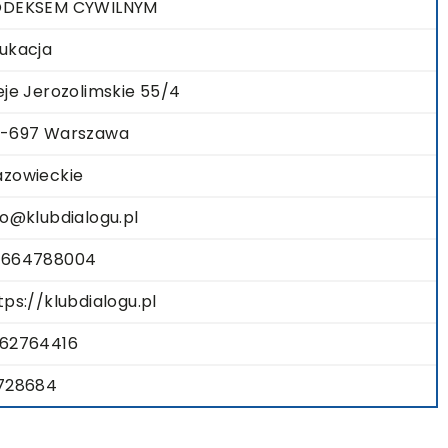
ODEKSEM CYWILNYM
ukacja
eje Jerozolimskie 55/4
-697 Warszawa
zowieckie
fo@klubdialogu.pl
8664788004
tps://klubdialogu.pl
62764416
728684