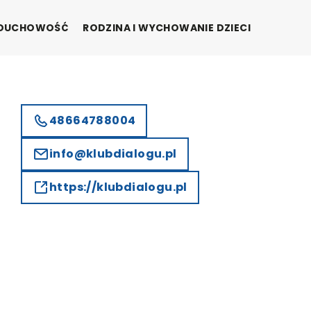
I DUCHOWOŚĆ
RODZINA I WYCHOWANIE DZIECI
48664788004
info@klubdialogu.pl
https://klubdialogu.pl