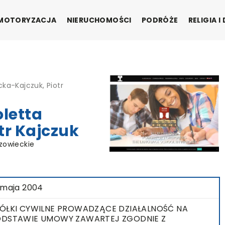
MOTORYZACJA
NIERUCHOMOŚCI
PODRÓŻE
RELIGIA 
cka-Kajczuk, Piotr
oletta
tr Kajczuk
zowieckie
 maja 2004
ÓŁKI CYWILNE PROWADZĄCE DZIAŁALNOŚĆ NA
DSTAWIE UMOWY ZAWARTEJ ZGODNIE Z