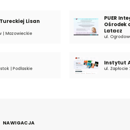
PUER Int
Tureckiej Lisan
Ośrodek d
Latacz
w | Mazowieckie
ul. Ogrodowa
Instytut 
stok | Podlaskie
ul. Zapłoci
NAWIGACJA