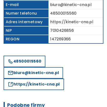
E-mail
biuro@kinetic-cna.pl
Numer telefonu
48500015560
Adres internetowy
https://kinetic-cna.pl
NIP
7010426856
REGON
147269366
48500015560
biuro@kinetic-cna.pl
https://kinetic-cna.pl
Podobne firmy