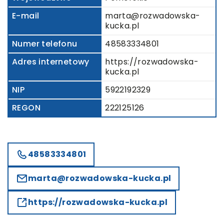
E-mail
marta@rozwadowska-
kucka.pl
Numer telefonu
48583334801
Adres internetowy
https://rozwadowska-
kucka.pl
NIP
5922192329
REGON
222125126
48583334801
marta@rozwadowska-kucka.pl
https://rozwadowska-kucka.pl