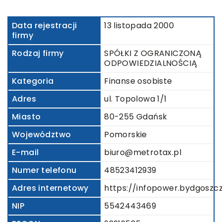
Data rejestracji
13 listopada 2000
firmy
Rodzaj firmy
SPÓŁKI Z OGRANICZONĄ
ODPOWIEDZIALNOŚCIĄ
Kategoria
Finanse osobiste
Adres
ul. Topolowa 1/1
Miasto
80-255 Gdańsk
Województwo
Pomorskie
E-mail
biuro@metrotax.pl
Numer telefonu
48523412939
Adres internetowy
https://infopower.bydgoszcz
NIP
5542443469