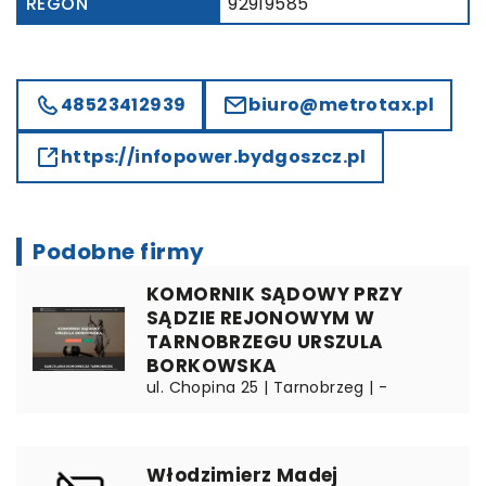
REGON
92919585
48523412939
biuro@metrotax.pl
https://infopower.bydgoszcz.pl
Podobne firmy
KOMORNIK SĄDOWY PRZY
SĄDZIE REJONOWYM W
TARNOBRZEGU URSZULA
BORKOWSKA
ul. Chopina 25 | Tarnobrzeg | -
Włodzimierz Madej