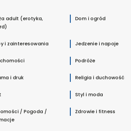
ża adult (erotyka,
Dom i ogród
rd)
y i zainteresowania
Jedzenie i napoje
uchomości
Podróże
ama i druk
Religia i duchowość
t
Styl i moda
omości / Pogoda /
Zdrowie i fitness
rmacje