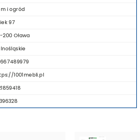
m i ogród
iek 97
-200 Oława
lnośląskie
667489979
tps://1001mebli.pl
21859418
396328