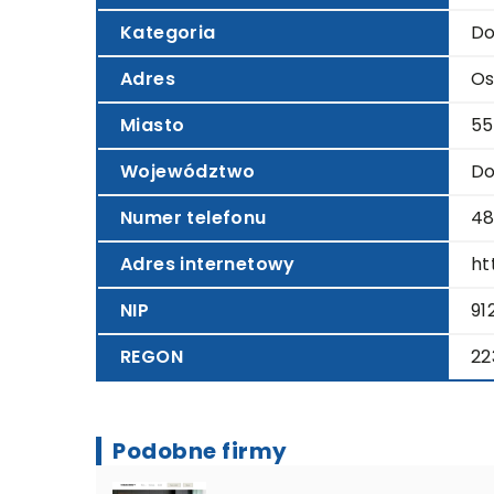
Kategoria
Do
Adres
Os
Miasto
55
Województwo
Do
Numer telefonu
48
Adres internetowy
ht
NIP
91
REGON
22
Podobne firmy