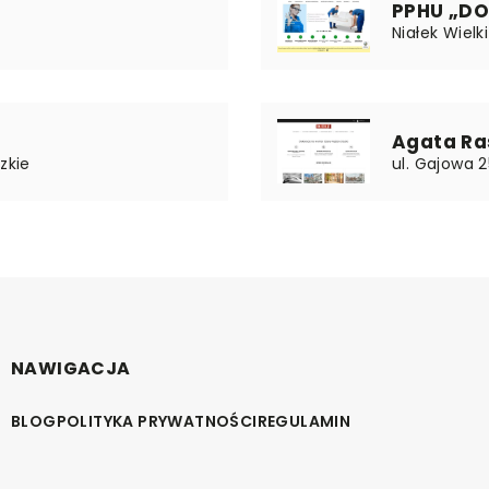
i
PPHU „DO
Niałek Wielk
Agata Ra
zkie
ul. Gajowa 2
NAWIGACJA
BLOG
POLITYKA PRYWATNOŚCI
REGULAMIN