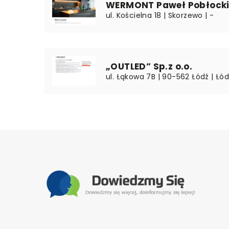
WERMONT Paweł Pobłock
ul. Kościelna 18 | Skorzewo | -
„OUTLED” Sp.z o.o.
ul. Łąkowa 7B | 90-562 Łódź | Łód