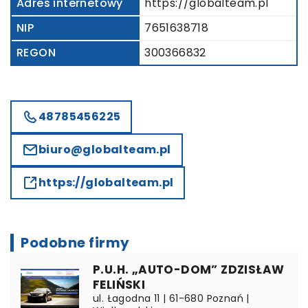
Adres internetowy
https://globalteam.pl
NIP
7651638718
REGON
300366832
48785456225
biuro@globalteam.pl
https://globalteam.pl
Podobne firmy
P.U.H. „AUTO-DOM” ZDZISŁAW
FELIŃSKI
ul. Łagodna 11 | 61-680 Poznań |