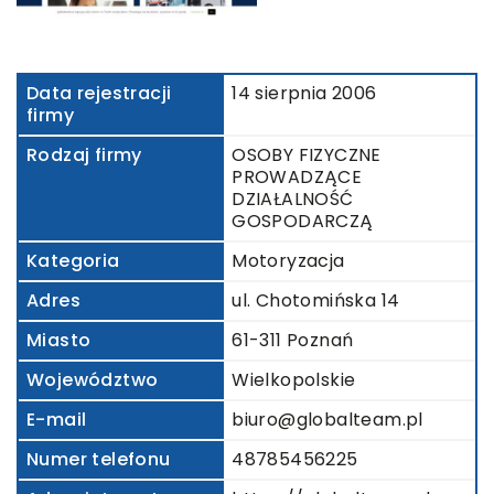
Data rejestracji
14 sierpnia 2006
firmy
Rodzaj firmy
OSOBY FIZYCZNE
PROWADZĄCE
DZIAŁALNOŚĆ
GOSPODARCZĄ
Kategoria
Motoryzacja
Adres
ul. Chotomińska 14
Miasto
61-311 Poznań
Województwo
Wielkopolskie
E-mail
biuro@globalteam.pl
Numer telefonu
48785456225