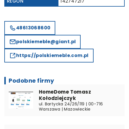
REGON
142747217
48613068600
polskiemeble@giant.pl
https://polskiemeble.com.pl
Podobne firmy
HomeDome Tomasz
Kołodziejczyk
ul. Bartycka 24/26/119 | 00-716
Warszawa | Mazowieckie