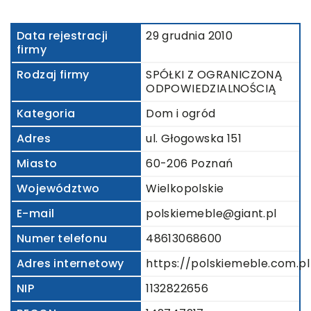
Data rejestracji
29 grudnia 2010
firmy
Rodzaj firmy
SPÓŁKI Z OGRANICZONĄ
ODPOWIEDZIALNOŚCIĄ
Kategoria
Dom i ogród
Adres
ul. Głogowska 151
Miasto
60-206 Poznań
Województwo
Wielkopolskie
E-mail
polskiemeble@giant.pl
Numer telefonu
48613068600
Adres internetowy
https://polskiemeble.com.pl
NIP
1132822656