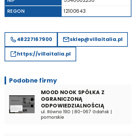
NIP
5340002236
REGON
12100643
48227167900
sklep@villaitalia.pl
https://villaitalia.pl
Podobne firmy
MOOD NOOK SPÓŁKA Z
OGRANICZONĄ
ODPOWIEDZIALNOŚCIĄ
ul. Równa 19D | 80-067 Gdańsk |
pomorskie