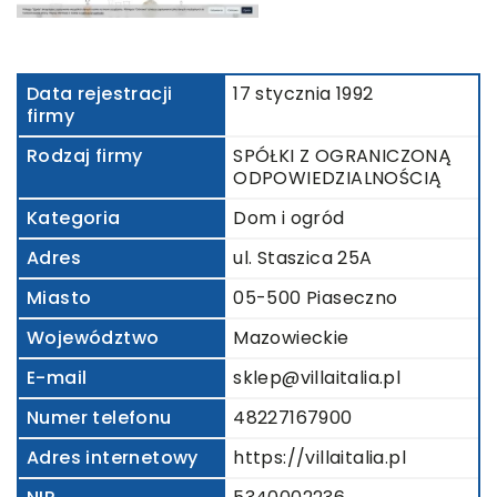
Data rejestracji
17 stycznia 1992
firmy
Rodzaj firmy
SPÓŁKI Z OGRANICZONĄ
ODPOWIEDZIALNOŚCIĄ
Kategoria
Dom i ogród
Adres
ul. Staszica 25A
Miasto
05-500 Piaseczno
Województwo
Mazowieckie
E-mail
sklep@villaitalia.pl
Numer telefonu
48227167900
Adres internetowy
https://villaitalia.pl