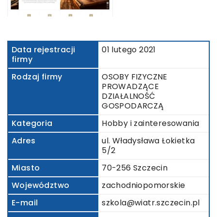
Data rejestracji
01 lutego 2021
firmy
Rodzaj firmy
OSOBY FIZYCZNE
PROWADZĄCE
DZIAŁALNOŚĆ
GOSPODARCZĄ
Kategoria
Hobby i zainteresowania
Adres
ul. Władysława Łokietka
5/2
Miasto
70-256 Szczecin
Województwo
zachodniopomorskie
E-mail
szkola@wiatr.szczecin.pl