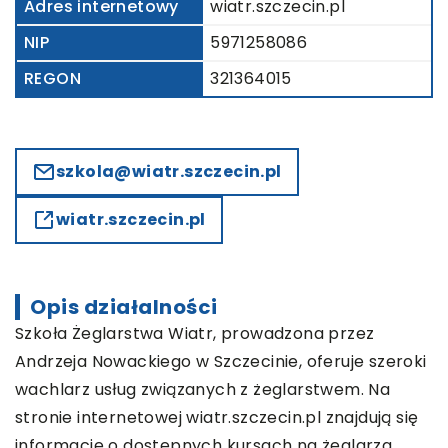
Adres internetowy
wiatr.szczecin.pl
NIP
5971258086
REGON
321364015
szkola@wiatr.szczecin.pl
wiatr.szczecin.pl
Opis działalności
Szkoła Żeglarstwa Wiatr, prowadzona przez
Andrzeja Nowackiego w Szczecinie, oferuje szeroki
wachlarz usług związanych z żeglarstwem. Na
stronie internetowej wiatr.szczecin.pl znajdują się
informacje o dostępnych kursach na żeglarza