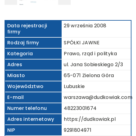
Data rejestracji
29 września 2008
firmy
Rodzaj firmy
SPÓŁKI JAWNE
Kategoria
Prawo, rząd i polityka
Adres
ul. Jana Sobieskiego 2/3
Miasto
65-071 Zielona Góra
Województwo
Lubuskie
E-mail
warszawa@dudkowiak.com
Numer telefonu
48223001674
Adres internetowy
https://dudkowiak.pl
NIP
9291804971