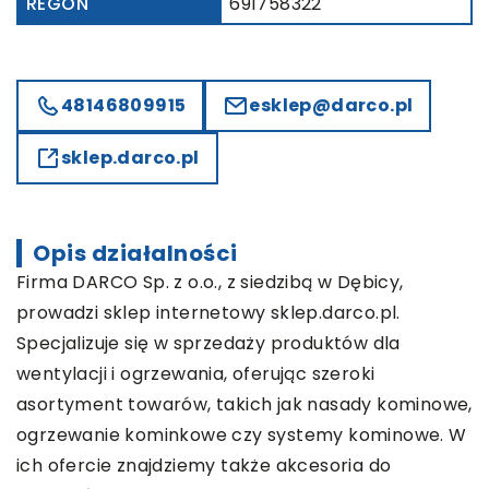
REGON
691758322
48146809915
esklep@darco.pl
sklep.darco.pl
Opis działalności
Firma
DARCO
Sp. z o.o., z siedzibą w Dębicy,
prowadzi sklep internetowy sklep.darco.pl.
Specjalizuje się w sprzedaży produktów dla
wentylacji i ogrzewania, oferując szeroki
asortyment towarów, takich jak nasady kominowe,
ogrzewanie kominkowe czy systemy kominowe. W
ich ofercie znajdziemy także akcesoria do