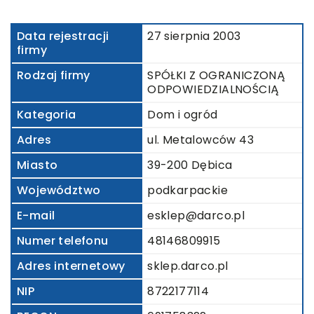
Data rejestracji
27 sierpnia 2003
firmy
Rodzaj firmy
SPÓŁKI Z OGRANICZONĄ
ODPOWIEDZIALNOŚCIĄ
Kategoria
Dom i ogród
Adres
ul. Metalowców 43
Miasto
39-200 Dębica
Województwo
podkarpackie
E-mail
esklep@darco.pl
Numer telefonu
48146809915
Adres internetowy
sklep.darco.pl
NIP
8722177114