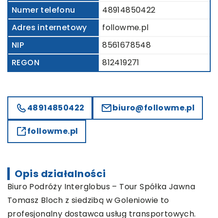
Numer telefonu
48914850422
Adres internetowy
followme.pl
NIP
8561678548
REGON
812419271
48914850422
biuro@followme.pl
followme.pl
Opis działalności
Biuro Podróży Interglobus – Tour Spółka Jawna
Tomasz Bloch z siedzibą w Goleniowie to
profesjonalny dostawca usług transportowych.