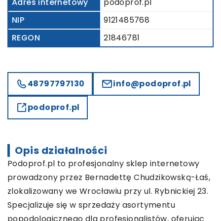
Adres internetowy
podoprof.pl
NIP
9121485768
REGON
21846781
48797797130
info@podoprof.pl
podoprof.pl
Opis działalności
Podoprof.pl to profesjonalny sklep internetowy
prowadzony przez Bernadettę Chudzikowską-Łaś,
zlokalizowany we Wrocławiu przy ul. Rybnickiej 23.
Specjalizuje się w sprzedaży asortymentu
popodologicznego dla profesjonalistów, oferując