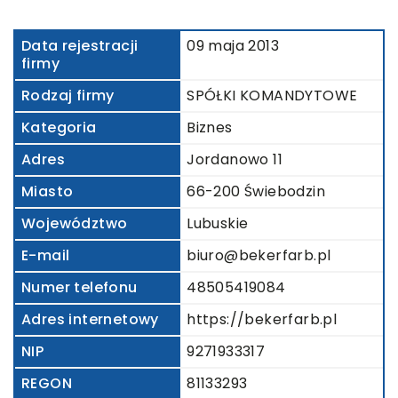
Data rejestracji
09 maja 2013
firmy
Rodzaj firmy
SPÓŁKI KOMANDYTOWE
Kategoria
Biznes
Adres
Jordanowo 11
Miasto
66-200 Świebodzin
Województwo
Lubuskie
E-mail
biuro@bekerfarb.pl
Numer telefonu
48505419084
Adres internetowy
https://bekerfarb.pl
NIP
9271933317
REGON
81133293