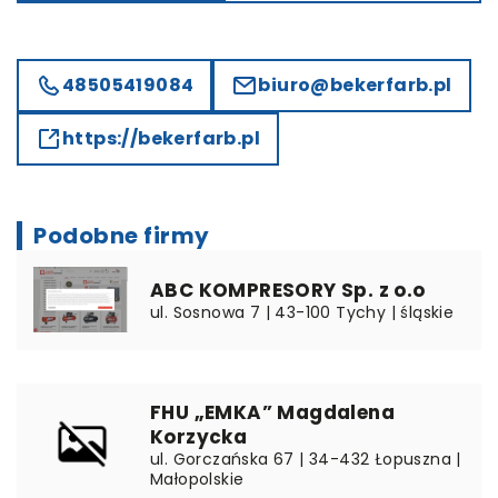
48505419084
biuro@bekerfarb.pl
https://bekerfarb.pl
Podobne firmy
ABC KOMPRESORY Sp. z o.o
ul. Sosnowa 7 | 43-100 Tychy | śląskie
FHU „EMKA” Magdalena
Korzycka
ul. Gorczańska 67 | 34-432 Łopuszna |
Małopolskie