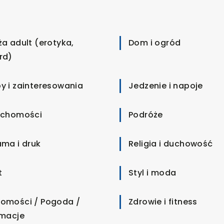
ża adult (erotyka,
Dom i ogród
rd)
y i zainteresowania
Jedzenie i napoje
uchomości
Podróże
ama i druk
Religia i duchowość
t
Styl i moda
omości / Pogoda /
Zdrowie i fitness
rmacje