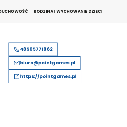
I DUCHOWOŚĆ
RODZINA I WYCHOWANIE DZIECI
48505771862
biuro@pointgames.pl
https://pointgames.pl