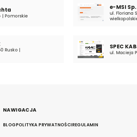
e-MSI Sp. 
chta
ul. Floriana
o | Pomorskie
wielkopolski
k
SPEC KABL
50 Rusko |
ul. Macieja 
NAWIGACJA
BLOG
POLITYKA PRYWATNOŚCI
REGULAMIN