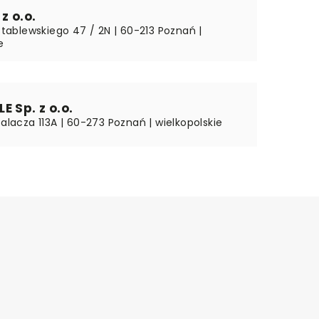
z o.o.
 Stablewskiego 47 / 2N | 60-213 Poznań |
e
E Sp. z o.o.
Palacza 113A | 60-273 Poznań | wielkopolskie