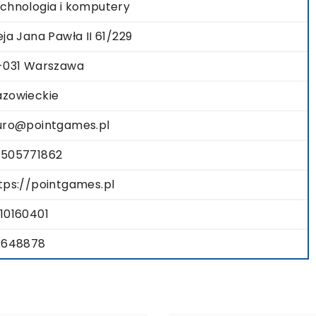
chnologia i komputery
eja Jana Pawła II 61/229
-031 Warszawa
zowieckie
uro@pointgames.pl
505771862
tps://pointgames.pl
10160401
1648878