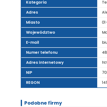
Kategoria
Te
Adres
Al
Miasto
01
Województwo
Ma
E-mail
bi
Numer telefonu
48
Adres internetowy
ht
NIP
70
REGON
14
Podobne firmy